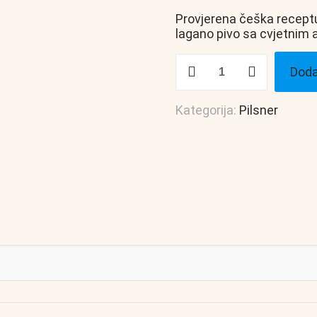
Provjerena češka receptura
lagano pivo sa cvjetnim 
Glider
Doda
količina
Kategorija:
Pilsner