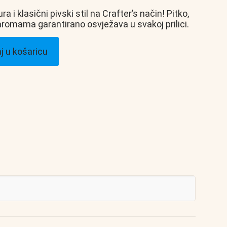
 i klasični pivski stil na Crafter’s način! Pitko,
aromama garantirano osvježava u svakoj prilici.
j u košaricu