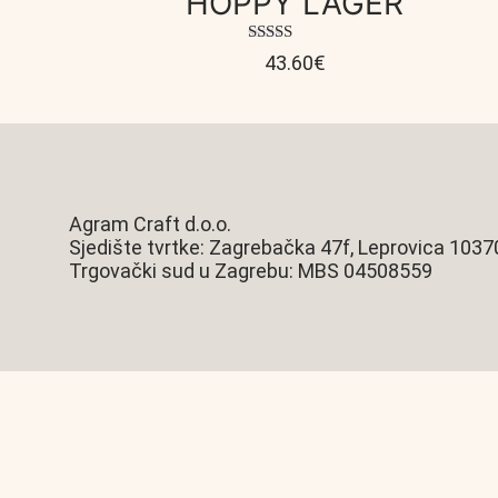
HOPPY LAGER
Ocijenjeno
43.60
€
4.00
od 5
Agram Craft d.o.o.
Sjedište tvrtke: Zagrebačka 47f, Leprovica 1037
Trgovački sud u Zagrebu: MBS 04508559