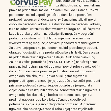
Sukladno članku 72. Zakona o
zaštiti potrošača, naručitelj ima
pravo na jednostrani raskid ugovora u roku od 14 dana. Rok za
jednostrani raskid započinje teći od dana kada je naručeni
proizvod isporučen tj. dostava je izvršena primatelju (ili nekoj
osobi na navedenoj adresi ili je dostavljena na navedenu adresu,
iako na adresi u trenutku dostave nema nikoga, te u slučajevima
kada isporuka greškom naručitelja nije moguća – pogrešni
podaci za dostavu i sl.) Sukladno uvjetima navedenim na
www.crafters.hr, moguće je ostvariti jednostrani raskid ugovora.
Za ostvarenje prava na jednostrani raskid, potrebno je popuniti
obrazac i dostaviti ga na prodaja@crafters.hr. Isključenje prava
na jednostran raskid ugovora na daljinu Sukladno članku 79,
Zakon o zaštiti potrošača ( NN 41/14, 110/15 ),naručitelj nema
pravo na jednostrani raskid ugovora ( povrat robe ) u roku od 14
dana. Potrošač nema pravo na jednostrani raskid ugovora iz
ovoga odsjeka ako je: 1. ugovor o uslugama trgovac u
potpunosti ispunio, a ispunjenje je započelo uz izričit prethodni
pristanak potrošača te uz njegovu potvrdu da je upoznat s
činjenicom da će izgubiti pravo na jednostrani raskid ugovora iz
ovoga odsjeka ako usluga bude u potpunosti ispunjena 3.
predmet ugovora roba koja je izrađena po specifikaciji
potrošača ili koja je jasno prilagođena potrošaču 4. predmet
ugovora lako pokvarljiva roba ili roba kojoj brzo istječe rok