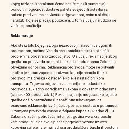
kojeg razloga, kontaktirati ćemo naručitelja (ili primatelja) i
ponuditi mogućnost dostave paketa susjedu ili ostavljanja
paketa pred vratima na vlastitu odgovornost, osim u slučaju
narudžbi koje se plaćaju pouzećem. U tom slučaju narudžba se
vraća isporučitelju.
Reklamacije
Ako ste iz bilo kojeg razloga nezadovoljni našom uslugom ili
proizvodom, molimo Vas da nas kontaktirate kako bi riješili
problem na obostrano zadovoljstvo. U slučaju reklamacije zbog
greške na proizvodu postupiti u skladu s odredbama Zakona o
obveznim odnosima. Reklamacija proizvoda može se ostvariti
ukoliko je kupac zaprimio proizvod koji nije naručio ili ako
proizvod ima grešku / oštećenje koje je nastalo prilikom
transporta. Trgovac odgovara za materijalne nedostatke
proizvoda sukladno odredbama Zakona o obveznim odnosima
(članak 400. podstavak 1.).Reklamacija nije moguća ako je je do
greške došlo nestručnim ili nepažljivim rukovanjem. Za
osnovane reklamacije izvršit će se povrat sredstava u potpunosti
ili zamjena proizvoda ovisno o željama kupca. Sukladno čl. 10
Zakona o zaštiti potrošača, internet trgovina www.crafters.hr
vam omogućuje da svoje pisane prigovore vezane uz web
kupovinu šaljete na e-mail adresu prodaja@crafters.hr ili poštom