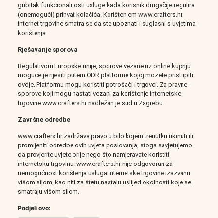
gubitak funkcionalnosti usluge kada korisnik drugačije regulira
(onemogući) prihvat kolačića. Korištenjem www.crafters.hr
internet trgovine smatra se da ste upoznati i suglasni s uvjetima
korištenja.
Rješavanje sporova
Regulativom Europske unije, sporove vezane uz online kupnju
moguće je riješiti putem ODR platforme kojoj možete pristupiti
ovdje
. Platformu mogu koristiti potrošači i trgovci. Za pravne
sporove koji mogu nastati vezani za korištenje internetske
trgovine www.crafters.hr nadležan je sud u Zagrebu.
Završne odredbe
www.crafters.hr zadržava pravo u bilo kojem trenutku ukinuti ili
promijeniti odredbe ovih uvjeta poslovanja, stoga savjetujemo
da provjerite uvjete prije nego što namjeravate koristiti
internetsku trgovinu. www.crafters.hr nije odgovoran za
nemogućnost korištenja usluga internetske trgovine izazvanu
višom silom, kao niti za štetu nastalu uslijed okolnosti koje se
smatraju višom silom.
Podjeli ovo: