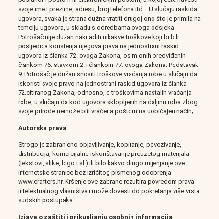
svoje ime i prezime, adresu, broj telefona itd… U slučaju raskida
ugovora, svaka je strana dužna vratiti drugoj ono što je primila na
temelju ugovora, u skladu s odredbama ovoga odsjeka.
Potrošač nije dužan naknaditi nikakve troškove koji bi bili
posljedica korištenja njegova prava na jednostrani raskid
ugovora iz članka 72. ovoga Zakona, osim onih predviđenih
člankom 76. stavkom 2. i člankom 77. ovoga Zakona. Podstavak
9. Potrošač je dužan snositi troškove vraćanja robe u slučaju da
iskoristi svoje pravo na jednostrani raskid ugovora iz članka
72.citiranog Zakona, odnosno, o troškovima nastalih vraćanja
robe, u slučaju da kod ugovora sklopljenih na daljinu roba zbog
svoje prirode nemože biti vraćena poštom na uobičajen način;
Autorska prava
Strogo je zabranjeno objavljivanje, kopiranje, povezivanje,
distribucija, komercijalno iskorištavanje preuzetog materijala
(tekstovi, slike, logo i sl.) ili bilo kakvo drugo mijenjanje ove
internetske stranice bez izričitog pismenog odobrenja
www.crafters.hr. Kršenje ove zabrane rezultira povredom prava
intelektualnog vlasništva i može dovesti do pokretanja više vrsta
sudskih postupaka.
Izjava o zaštiti i prikupljanju osobnih informacija