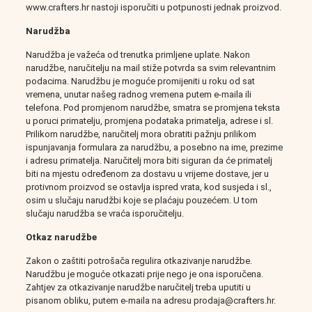
www.crafters.hr nastoji isporučiti u potpunosti jednak proizvod.
Narudžba
Narudžba je važeća od trenutka primljene uplate. Nakon
narudžbe, naručitelju na mail stiže potvrda sa svim relevantnim
podacima. Narudžbu je moguće promijeniti u roku od sat
vremena, unutar našeg radnog vremena putem e-maila ili
telefona. Pod promjenom narudžbe, smatra se promjena teksta
u poruci primatelju, promjena podataka primatelja, adrese i sl.
Prilikom narudžbe, naručitelj mora obratiti pažnju prilikom
ispunjavanja formulara za narudžbu, a posebno na ime, prezime
i adresu primatelja. Naručitelj mora biti siguran da će primatelj
biti na mjestu određenom za dostavu u vrijeme dostave, jer u
protivnom proizvod se ostavlja ispred vrata, kod susjeda i sl.,
osim u slučaju narudžbi koje se plaćaju pouzećem. U tom
slučaju narudžba se vraća isporučitelju.
Otkaz narudžbe
Zakon o zaštiti potrošača regulira otkazivanje narudžbe.
Narudžbu je moguće otkazati prije nego je ona isporučena.
Zahtjev za otkazivanje narudžbe naručitelj treba uputiti u
pisanom obliku, putem e-maila na adresu prodaja@crafters.hr.