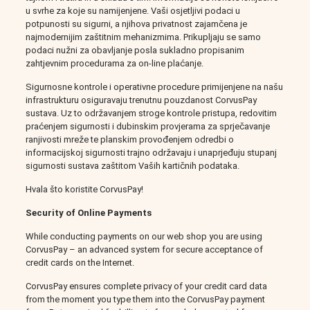
u svrhe za koje su namijenjene. Vaši osjetljivi podaci u
potpunosti su sigurni, a njihova privatnost zajamčena je
najmodernijim zaštitnim mehanizmima. Prikupljaju se samo
podaci nužni za obavljanje posla sukladno propisanim
zahtjevnim procedurama za on-line plaćanje.
Sigurnosne kontrole i operativne procedure primijenjene na našu
infrastrukturu osiguravaju trenutnu pouzdanost CorvusPay
sustava. Uz to održavanjem stroge kontrole pristupa, redovitim
praćenjem sigurnosti i dubinskim provjerama za sprječavanje
ranjivosti mreže te planskim provođenjem odredbi o
informacijskoj sigurnosti trajno održavaju i unaprjeđuju stupanj
sigurnosti sustava zaštitom Vaših kartičnih podataka.
Hvala što koristite CorvusPay!
Security of Online Payments
While conducting payments on our web shop you are using
CorvusPay – an advanced system for secure acceptance of
credit cards on the Internet.
CorvusPay ensures complete privacy of your credit card data
from the moment you type them into the CorvusPay payment