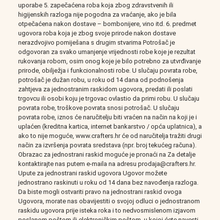
uporabe 5. zapečaćena roba koja zbog zdravstvenih ili
higijenskih razloga nije pogodna za vraćanje, ako je bila
otpečaćena nakon dostave – bombonijere, vino itd. 6. predmet
ugovora roba koja je zbog svoje prirode nakon dostave
nerazdvojivo pomiješana s drugim stvarima Potrošač je
odgovoran za svako umanjenje vrijednosti robe koje je rezultat
rukovanja robom, osim onog koje je bilo potrebno za utvrđivanje
prirode, obilježja i funkcionalnosti robe. U slučaju povrata robe,
potrošač je dužan robu, u roku od 14 dana od podnošenja
zahtjeva za jednostranim raskidom ugovora, predati ili poslati
trgovcu ili osobi koju je trgovac ovlastio da primi robu. U slučaju
povrata robe, troškove povrata snosi potrošač. U slučaju
povrata robe, iznos će naručitelju biti vraćen na način na koji je i
uplaćen (kreditna kartica, internet bankarstvo / opća uplatnica), a
ako to nije moguće, www.crafters.hr će od naručitelja tražiti drugi
način za izvršenja povrata sredstava (npr. broj tekućeg računa).
Obrazac za jednostrani raskid moguće je pronaći na Za detalje
kontaktirajte nas putem e-maila na adresu prodaja@crafters.hr.
Upute za jednostrani raskid ugovora Ugovor možete
jednostrano raskinuti u roku od 14 dana bez navođenja razloga.
Da biste mogli ostvariti pravo na jednostrani raskid ovoga
Ugovora, morate nas obavijestiti o svojoj odluci o jednostranom
raskidu ugovora prije isteka roka i to nedvosmislenom izjavom
poslanom poštom ili elektroničkim poštom, u kojoj ćete navesti