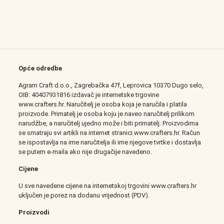
Opće odredbe
Agram Craft d.o.o., Zagrebačka 47f, Leprovica 10370 Dugo selo,
OIB: 40407931816 izdavač je internetske trgovine
www.crafters.hr. Naručitelj je osoba koja je naručila i platila
proizvode. Primatelj je osoba koju je naveo naručitelj prilikom
narudžbe, a naručitelj ujedno može i biti primatelj. Proizvodima
se smatraju svi artikli na internet stranici www.crafters.hr. Račun
se ispostavlja na ime naručitelja ili ime njegove tvrtke i dostavlja
se putem e-maila ako nije drugačije navedeno.
Cijene
U sve navedene cijene na internetskoj trgovini www.crafters.hr
uključen je porez na dodanu vrijednost (PDV).
Proizvodi