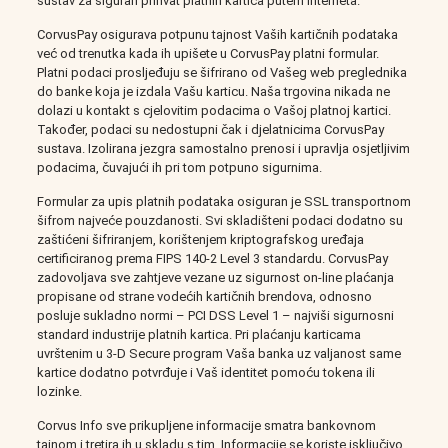
sustav za siguran prihvat platnih kartica putem interneta.
CorvusPay osigurava potpunu tajnost Vaših kartičnih podataka
već od trenutka kada ih upišete u CorvusPay platni formular.
Platni podaci prosljeđuju se šifrirano od Vašeg web preglednika
do banke koja je izdala Vašu karticu. Naša trgovina nikada ne
dolazi u kontakt s cjelovitim podacima o Vašoj platnoj kartici.
Također, podaci su nedostupni čak i djelatnicima CorvusPay
sustava. Izolirana jezgra samostalno prenosi i upravlja osjetljivim
podacima, čuvajući ih pri tom potpuno sigurnima.
Formular za upis platnih podataka osiguran je SSL transportnom
šifrom najveće pouzdanosti. Svi skladišteni podaci dodatno su
zaštićeni šifriranjem, korištenjem kriptografskog uređaja
certificiranog prema FIPS 140-2 Level 3 standardu. CorvusPay
zadovoljava sve zahtjeve vezane uz sigurnost on-line plaćanja
propisane od strane vodećih kartičnih brendova, odnosno
posluje sukladno normi – PCI DSS Level 1 – najviši sigurnosni
standard industrije platnih kartica. Pri plaćanju karticama
uvrštenim u 3-D Secure program Vaša banka uz valjanost same
kartice dodatno potvrđuje i Vaš identitet pomoću tokena ili
lozinke.
Corvus Info sve prikupljene informacije smatra bankovnom
tajnom i tretira ih u skladu s tim. Informacije se koriste isključivo