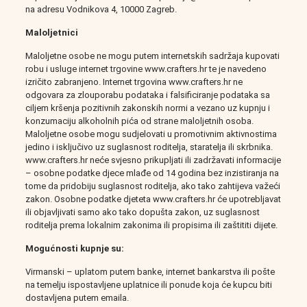
na adresu Vodnikova 4, 10000 Zagreb.
Maloljetnici
Maloljetne osobe ne mogu putem internetskih sadržaja kupovati
robu i usluge internet trgovine www.crafters.hr te je navedeno
izričito zabranjeno. Internet trgovina www.crafters.hr ne
odgovara za zlouporabu podataka i falsificiranje podataka sa
ciljem kršenja pozitivnih zakonskih normi a vezano uz kupnju i
konzumaciju alkoholnih pića od strane maloljetnih osoba.
Maloljetne osobe mogu sudjelovati u promotivnim aktivnostima
jedino i isključivo uz suglasnost roditelja, staratelja ili skrbnika.
www.crafters.hr neće svjesno prikupljati ili zadržavati informacije
– osobne podatke djece mlađe od 14 godina bez inzistiranja na
tome da pridobiju suglasnost roditelja, ako tako zahtijeva važeći
zakon. Osobne podatke djeteta www.crafters.hr će upotrebljavat
ili objavljivati samo ako tako dopušta zakon, uz suglasnost
roditelja prema lokalnim zakonima ili propisima ili zaštititi dijete.
Mogućnosti kupnje su:
Virmanski – uplatom putem banke, internet bankarstva ili pošte
na temelju ispostavljene uplatnice ili ponude koja će kupcu biti
dostavljena putem emaila.