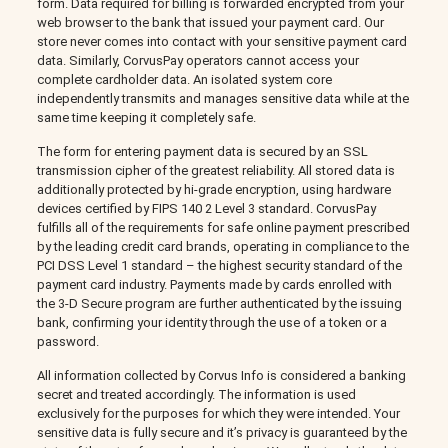
form. Data required for billing is forwarded encrypted from your
web browser to the bank that issued your payment card. Our
store never comes into contact with your sensitive payment card
data. Similarly, CorvusPay operators cannot access your
complete cardholder data. An isolated system core
independently transmits and manages sensitive data while at the
same time keeping it completely safe.
The form for entering payment data is secured by an SSL
transmission cipher of the greatest reliability. All stored data is
additionally protected by hi-grade encryption, using hardware
devices certified by FIPS 140 2 Level 3 standard. CorvusPay
fulfills all of the requirements for safe online payment prescribed
by the leading credit card brands, operating in compliance to the
PCI DSS Level 1 standard – the highest security standard of the
payment card industry. Payments made by cards enrolled with
the 3-D Secure program are further authenticated by the issuing
bank, confirming your identity through the use of a token or a
password.
All information collected by Corvus Info is considered a banking
secret and treated accordingly. The information is used
exclusively for the purposes for which they were intended. Your
sensitive data is fully secure and it’s privacy is guaranteed by the