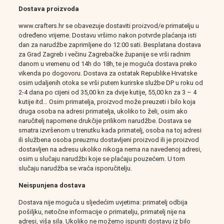
Dostava proizvoda
www.crafters.hr se obavezuje dostaviti proizvod/e primatelju u
određeno vrijeme. Dostavu vršimo nakon potvrde plaćanja isti
dan za narudžbe zaprimljene do 12:00 sati. Besplatana dostava
za Grad Zagreb i večinu Zagrebačke županije se vrši radnim
danom u vremenu od 14h do 18h, te je moguća dostava preko
vikenda po dogovoru. Dostava za ostatak Republike Hrvatske
osim udaljenih otoka se vrši putem kurirske službe DP u roku od
2-4 dana po cijeni od 35,00 kn za dvije kutije, 55,00 kn za 3 – 4
kutije itd… Osim primatelja, proizvod može preuzeti i bilo koja
druga osoba na adresi primatelja, ukoliko to želi, osim ako
naručitelj napomene drukčije prilikom narudžbe. Dostava se
smatra izvršenom u trenutku kada primatelj, osoba na toj adresi
ili službena osoba preuzmu dostavljeni proizvod ili je proizvod
dostavljen na adresu ukoliko nikoga nema na navedenoj adresi,
osim u slučaju narudžbi koje se plaćaju pouzećem. U tom
slučaju narudžba se vraća isporučitelju.
Neispunjena dostava
Dostava nije moguća u sljedećim uvjetima: primatelj odbija
pošiljku, netočne informacije o primatelju, primatelj nije na
adresi, viša sila. Ukoliko ne možemo ispuniti dostavu iz bilo